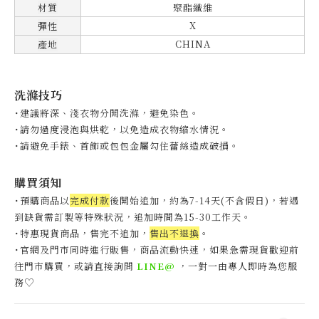
材質
聚酯纖維
X
彈性
CHINA
產地
洗滌技巧
˙建議將深、淺衣物分開洗滌，避免染色。
˙
請勿過度浸泡與烘乾，以免造成衣物縮水情況。
˙
請避免手錶、首飾或包包金屬勾住蕾絲造成破損。
購買須知
˙預購商品以
完成付款
後開始追加，約為7-14天(不含假日)，
若遇
到缺貨需訂製等特殊狀況，追加時間為15-30工作天
。
˙特惠現貨商品，售完不追加，
售出不退換
。
˙官網及門市同時進行販售，商品流動快速，如果急需現貨歡迎前
往門市購買，或請直接詢問
LINE@
，一對一由專人即時為您服
♡
務