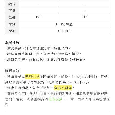
-
-
袖長
-
-
下擺
129
132
全長
材質
100％尼龍
產地
CHINA
洗滌技巧
˙建議將深、淺衣物分開洗滌，避免染色。
˙
請勿過度浸泡與烘乾，以免造成衣物縮水情況。
˙
請避免手錶、首飾或包包金屬勾住蕾絲造成破損。
購買須知
˙預購商品以
完成付款
後開始追加，約為7-14天(不含假日)，
若遇
到缺貨需訂製等特殊狀況，追加時間為15-30工作天
。
˙特惠現貨商品，售完不追加，
售出不退換
。
˙官網及門市同時進行販售，商品流動快速，如果急需現貨歡迎前
往門市購買，或請直接詢問
LINE@
，一對一由專人即時為您服務
♡