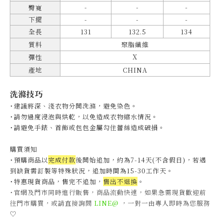
-
-
-
臀寬
下擺
-
-
-
全長
131
132.5
134
質料
聚脂纖維
X
彈性
產地
CHINA
洗滌技巧
˙建議將深、淺衣物分開洗滌，避免染色。
˙
請勿過度浸泡與烘乾，以免造成衣物縮水情況。
˙
請避免手錶、首飾或包包金屬勾住蕾絲造成破損。
購買須知
˙預購商品以
完成付款
後開始追加，約為7-14天(不含假日)，
若遇
到缺貨需訂製等特殊狀況，追加時間為15-30工作天
。
˙特惠現貨商品，售完不追加，
售出不退換
。
˙官網及門市同時進行販售，商品流動快速，如果急需現貨歡迎前
往門市購買，或請直接詢問
LINE@
，一對一由專人即時為您服務
♡