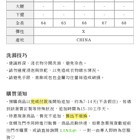
-
-
-
-
-
大腿
-
-
-
-
-
下擺
64
65
66
67
68
全長
X
彈性
CHINA
產地
洗滌技巧
˙建議將深、淺衣物分開洗滌，避免染色。
˙
請勿過度浸泡與烘乾，以免造成衣物縮水情況。
˙
請避免手錶、首飾或包包金屬勾住蕾絲造成破損。
購買須知
˙預購商品以
完成付款
後開始追加，約為7-14天(不含假日)，
若遇
到缺貨需訂製等特殊狀況，追加時間為15-30工作天
。
˙特惠現貨商品，售完不追加，
售出不退換
。
˙官網及門市同時進行販售，商品流動快速，如果急需現貨歡迎前
往門市購買，或請直接詢問
LINE@
，一對一由專人即時為您服
♡
務