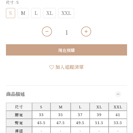
尺寸
: S
S
M
L
XL
XXL
現在預購
加入追蹤清單
商品描述
尺寸
S
M
L
XL
XXL
33
35
37
39
41
腰寬
45.5
47.5
49.5
51.5
53.5
臀寬
-
-
-
-
-
褲擋