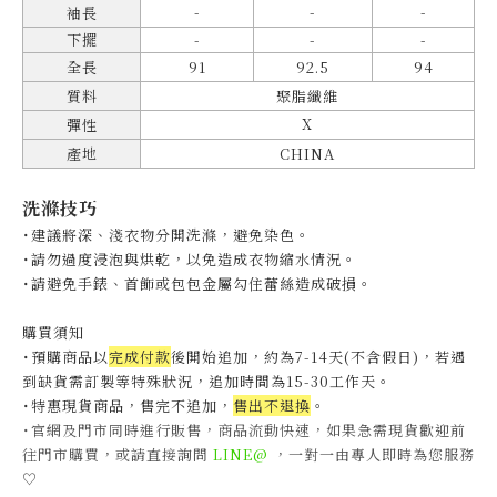
-
-
-
袖長
下擺
-
-
-
全長
91
92.5
94
質料
聚脂纖維
X
彈性
產地
CHINA
洗滌技巧
˙建議將深、淺衣物分開洗滌，避免染色。
˙
請勿過度浸泡與烘乾，以免造成衣物縮水情況。
˙
請避免手錶、首飾或包包金屬勾住蕾絲造成破損。
購買須知
˙預購商品以
完成付款
後開始追加，約為7-14天(不含假日)，
若遇
到缺貨需訂製等特殊狀況，追加時間為15-30工作天
。
˙特惠現貨商品，售完不追加，
售出不退換
。
˙官網及門市同時進行販售，商品流動快速，如果急需現貨歡迎前
往門市購買，或請直接詢問
LINE@
，一對一由專人即時為您服務
♡