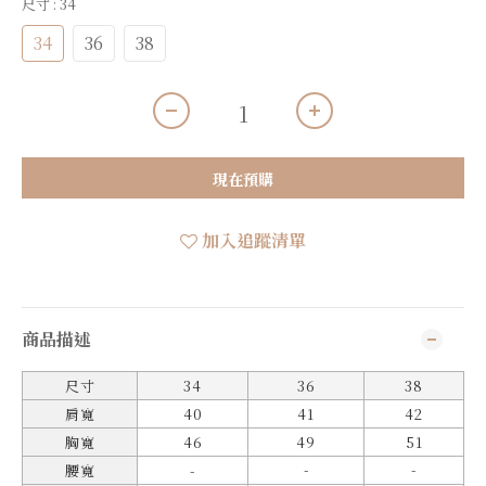
尺寸
: 34
34
36
38
現在預購
加入追蹤清單
商品描述
尺寸
34
36
38
肩寬
40
41
42
胸寬
46
49
51
-
-
腰寬
-