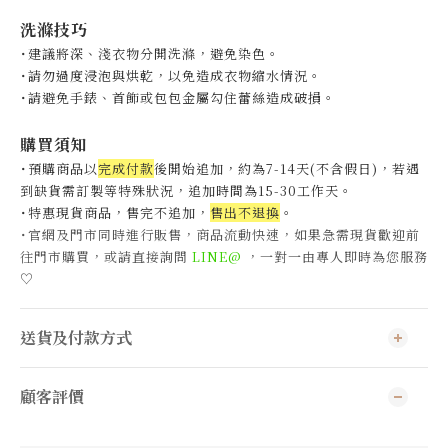
洗滌技巧
˙建議將深、淺衣物分開洗滌，避免染色。
˙
請勿過度浸泡與烘乾，以免造成衣物縮水情況。
˙
請避免手錶、首飾或包包金屬勾住蕾絲造成破損。
購買須知
˙預購商品以
完成付款
後開始追加，約為7-14天(不含假日)，
若遇
到缺貨需訂製等特殊狀況，追加時間為15-30工作天
。
˙特惠現貨商品，售完不追加，
售出不退換
。
˙官網及門市同時進行販售，商品流動快速，如果急需現貨歡迎前
往門市購買，或請直接詢問
LINE@
，一對一由專人即時為您服務
♡
送貨及付款方式
顧客評價