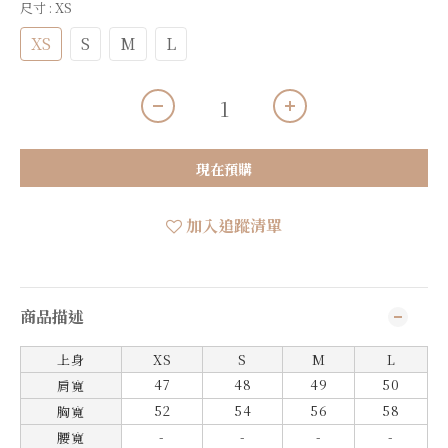
尺寸
: XS
XS
S
M
L
現在預購
加入追蹤清單
商品描述
上身
XS
S
M
L
47
48
49
50
肩寬
52
54
56
58
胸寬
-
-
-
-
腰寬