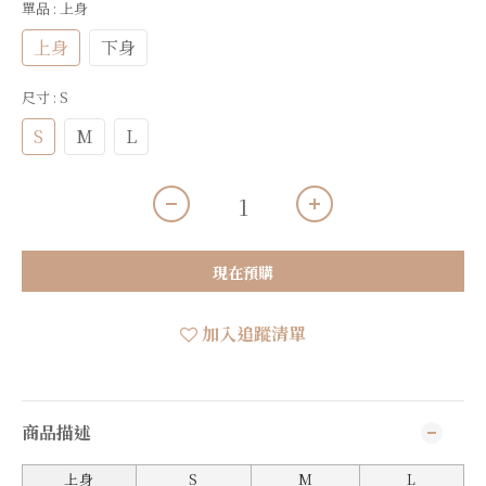
單品
: 上身
上身
下身
尺寸
: S
S
M
L
現在預購
加入追蹤清單
商品描述
上身
S
M
L