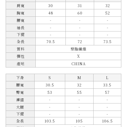
肩寬
30
31
32
胸寬
48
60
52
-
-
-
腰寬
-
-
-
袖長
下擺
-
-
-
全長
70.5
72
73.5
質料
聚脂纖維
X
彈性
產地
CHINA
下身
S
M
L
腰寬
30.5
32
33.5
臀寬
53
55
57
-
-
-
褲擋
-
-
-
大腿
下擺
-
-
-
全長
103.5
105
106.5