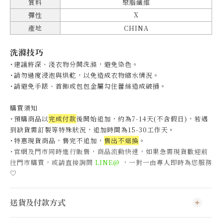
質料
聚脂纖維
X
彈性
產地
CHINA
洗滌技巧
˙建議將深、淺衣物分開洗滌，避免染色。
˙
請勿過度浸泡與烘乾，以免造成衣物縮水情況。
˙
請避免手錶、首飾或包包金屬勾住蕾絲造成破損。
購買須知
˙預購商品以
完成付款
後開始追加，約為7-14天(不含假日)，
若遇
到缺貨需訂製等特殊狀況，追加時間為15-30工作天
。
˙特惠現貨商品，售完不追加，
售出不退換
。
˙官網及門市同時進行販售，商品流動快速，如果急需現貨歡迎前
往門市購買，或請直接詢問
LINE@
，一對一由專人即時為您服務
♡
送貨及付款方式