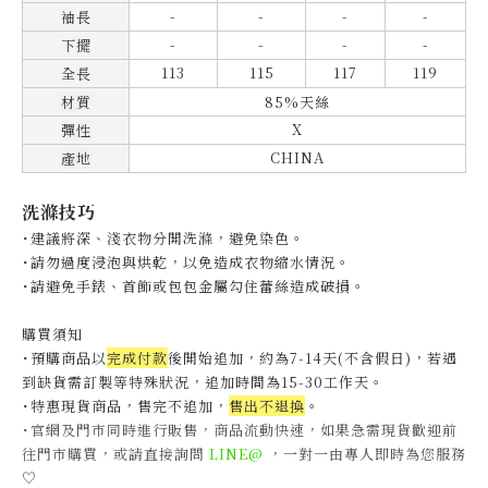
-
-
-
-
袖長
-
-
-
-
下擺
113
115
117
119
全長
材質
85%天絲
X
彈性
CHINA
產地
洗滌技巧
˙建議將深、淺衣物分開洗滌，避免染色。
˙
請勿過度浸泡與烘乾，以免造成衣物縮水情況。
˙
請避免手錶、首飾或包包金屬勾住蕾絲造成破損。
購買須知
˙預購商品以
完成付款
後開始追加，約為7-14天(不含假日)，
若遇
到缺貨需訂製等特殊狀況，追加時間為15-30工作天
。
˙特惠現貨商品，售完不追加，
售出不退換
。
˙官網及門市同時進行販售，商品流動快速，如果急需現貨歡迎前
往門市購買，或請直接詢問
LINE@
，一對一由專人即時為您服務
♡