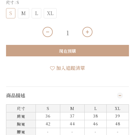
尺寸
: S
S
M
L
XL
現在預購
加入追蹤清單
商品描述
尺寸
S
M
L
XL
36
37
38
39
肩寬
42
44
46
48
胸寬
-
-
-
-
腰寬