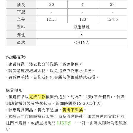
30
31
32
袖長
下擺
-
-
-
全長
121.5
123
124.5
質料
聚脂纖維
X
彈性
產地
CHINA
洗滌技巧
˙建議將深、淺衣物分開洗滌，避免染色。
˙
請勿過度浸泡與烘乾，以免造成衣物縮水情況。
˙
請避免手錶、首飾或包包金屬勾住蕾絲造成破損。
購買須知
˙預購商品以
完成付款
後開始追加，約為7-14天(不含假日)，
若遇
到缺貨需訂製等特殊狀況，追加時間為15-30工作天
。
˙特惠現貨商品，售完不追加，
售出不退換
。
˙官網及門市同時進行販售，商品流動快速，如果急需現貨歡迎前
往門市購買，或請直接詢問
LINE@
，一對一由專人即時為您服務
♡