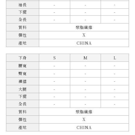
-
袖長
-
-
下擺
-
-
-
全長
-
-
-
質料
聚脂纖維
X
彈性
產地
CHINA
下身
S
M
L
-
-
腰寬
-
臀寬
-
-
-
-
-
-
褲擋
-
大腿
-
-
下擺
-
-
-
全長
-
-
-
質料
聚脂纖維
X
彈性
產地
CHINA