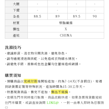
-
-
-
-
大腿
-
-
-
-
下擺
88.5
89
89.5
90
全長
材質
聚脂纖維
X
彈性
CHINA
產地
洗滌技巧
˙建議將深、淺衣物分開洗滌，避免染色。
˙
請勿過度浸泡與烘乾，以免造成衣物縮水情況。
˙
請避免手錶、首飾或包包金屬勾住蕾絲造成破損。
購買須知
˙預購商品以
完成付款
後開始追加，約為7-14天(不含假日)，
若遇
到缺貨需訂製等特殊狀況，追加時間為15-30工作天
。
˙特惠現貨商品，售完不追加，
售出不退換
。
˙官網及門市同時進行販售，商品流動快速，如果急需現貨歡迎前
往門市購買，或請直接詢問
LINE@
，一對一由專人即時為您服務
♡