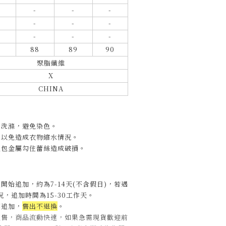
-
-
-
-
-
-
-
-
-
88
89
90
聚脂纖維
X
CHINA
開洗滌，避免染色。
，以免造成衣物縮水情況。
包包金屬勾住蕾絲造成破損。
開始追加，約為7-14天(不含假日)，
若遇
，追加時間為15-30工作天
。
不追加，
售出不退換
。
販售，商品流動快速，如果急需現貨歡迎前