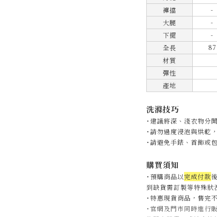
-
褲擋
-
大腿
-
下擺
87
全長
材質
彈性
產地
洗滌技巧
˙建議將深、淺衣物分
˙
請勿過度浸泡與烘乾
˙
請避免手錶、首飾或
購買須知
˙預購商品以
完成付款
後
到缺貨需訂製等特殊狀況
˙特惠現貨商品，售完
˙官網及門市同時進行