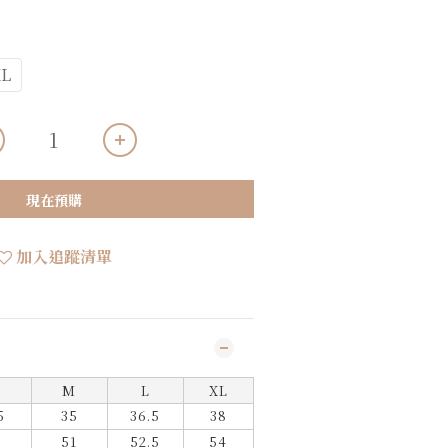
L
現在預購
加入追蹤清單
M
L
XL
5
35
36.5
38
51
52.5
54