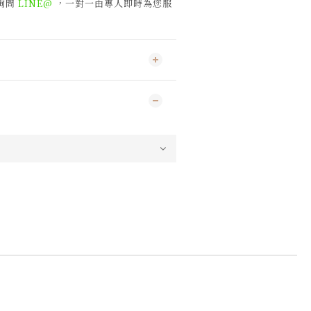
詢問
LINE@
，一對一由專人即時為您服