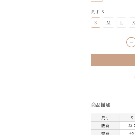
尺寸
: S
S
M
L
X
商品描述
尺寸
S
33.
腰寬
49
臀寬