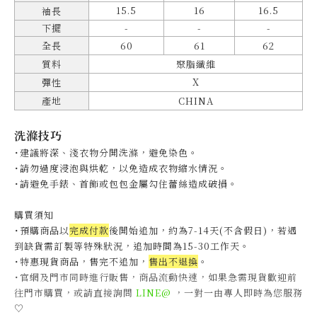
15.5
16
16.5
袖長
下擺
-
-
-
全長
60
61
62
質料
聚脂纖維
X
彈性
產地
CHINA
洗滌技巧
˙建議將深、淺衣物分開洗滌，避免染色。
˙
請勿過度浸泡與烘乾，以免造成衣物縮水情況。
˙
請避免手錶、首飾或包包金屬勾住蕾絲造成破損。
購買須知
˙預購商品以
完成付款
後開始追加，約為7-14天(不含假日)，
若遇
到缺貨需訂製等特殊狀況，追加時間為15-30工作天
。
˙特惠現貨商品，售完不追加，
售出不退換
。
˙官網及門市同時進行販售，商品流動快速，如果急需現貨歡迎前
往門市購買，或請直接詢問
LINE@
，一對一由專人即時為您服務
♡