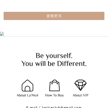
查看更多
E-mail / laniceclub@gmail.com