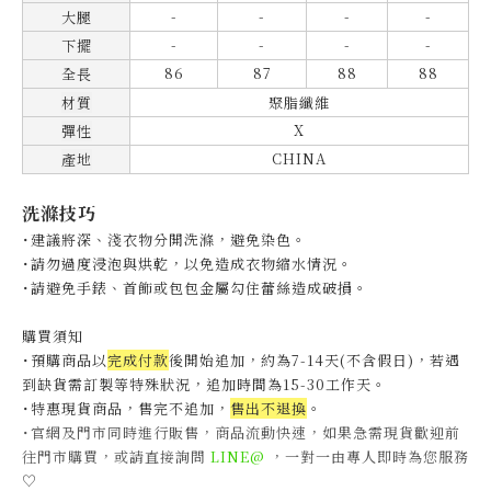
-
-
-
-
大腿
-
-
-
-
下擺
86
87
88
88
全長
材質
聚脂纖維
X
彈性
CHINA
產地
洗滌技巧
˙建議將深、淺衣物分開洗滌，避免染色。
˙
請勿過度浸泡與烘乾，以免造成衣物縮水情況。
˙
請避免手錶、首飾或包包金屬勾住蕾絲造成破損。
購買須知
˙預購商品以
完成付款
後開始追加，約為7-14天(不含假日)，
若遇
到缺貨需訂製等特殊狀況，追加時間為15-30工作天
。
˙特惠現貨商品，售完不追加，
售出不退換
。
˙官網及門市同時進行販售，商品流動快速，如果急需現貨歡迎前
往門市購買，或請直接詢問
LINE@
，一對一由專人即時為您服務
♡