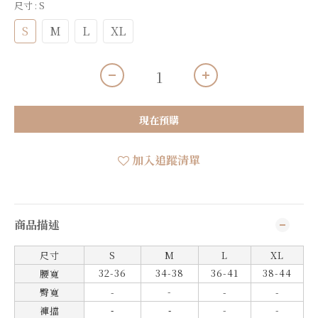
尺寸
: S
S
M
L
XL
現在預購
加入追蹤清單
商品描述
尺寸
S
M
L
XL
32-36
34-38
36-41
38-44
腰寬
-
臀寬
-
-
-
-
-
褲擋
-
-