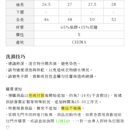
26.5
27
27.5
28
袖長
-
-
-
-
下擺
46
48
50
52
全長
材質
65%粘膠+35%尼龍
X
彈性
CHINA
產地
洗滌技巧
˙建議將深、淺衣物分開洗滌，避免染色。
˙
請勿過度浸泡與烘乾，以免造成衣物縮水情況。
˙
請避免手錶、首飾或包包金屬勾住蕾絲造成破損。
購買須知
˙預購商品以
完成付款
後開始追加，約為7-14天(不含假日)，
若遇
到缺貨需訂製等特殊狀況，追加時間為15-30工作天
。
˙特惠現貨商品，售完不追加，
售出不退換
。
˙官網及門市同時進行販售，商品流動快速，如果急需現貨歡迎前
往門市購買，或請直接詢問
LINE@
，一對一由專人即時為您服務
♡