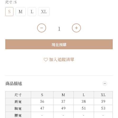
尺寸
: S
S
M
L
XL
現在預購
加入追蹤清單
商品描述
尺寸
S
M
L
XL
36
37
38
39
肩寬
47
49
51
53
胸寬
-
-
-
-
腰寬