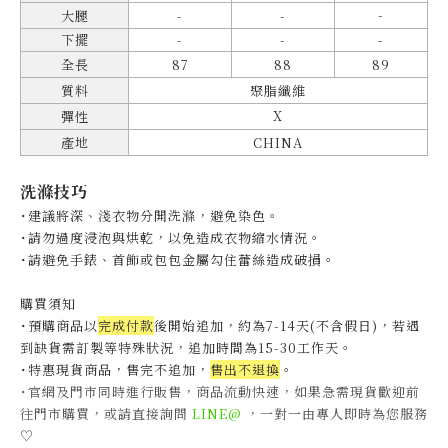
-
大腿
-
-
下擺
-
-
-
全長
87
88
89
質料
聚脂纖維
X
彈性
產地
CHINA
洗滌技巧
˙建議將深、淺衣物分開洗滌，避免染色。
˙
請勿過度浸泡與烘乾，以免造成衣物縮水情況。
˙
請避免手錶、首飾或包包金屬勾住蕾絲造成破損。
購買須知
˙預購商品以
完成付款
後開始追加，約為7-14天(不含假日)，
若遇
到缺貨需訂製等特殊狀況，追加時間為15-30工作天
。
˙特惠現貨商品，售完不追加，
售出不退換
。
˙官網及門市同時進行販售，商品流動快速，如果急需現貨歡迎前
往門市購買，或請直接詢問
LINE@
，一對一由專人即時為您服務
♡