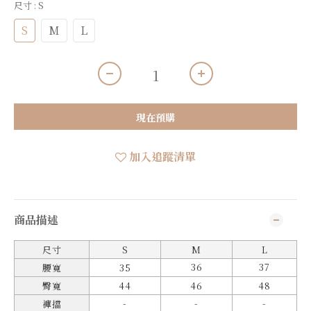
尺寸
: S
S
M
L
現在預購
加入追蹤清單
商品描述
尺寸
S
M
L
36
37
腰寬
35
臀寬
44
46
48
-
-
-
褲擋