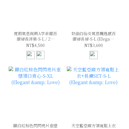
度假氣息削肩A字傘擺百
奶油白仙女氣息飄逸感百
摺裙長洋裝-S-L / 2色
摺裙長裙-S-L (Elegant
(Elegant & Love)
& Love)
NT$4,500
NT$3,600
顯白紅棕色閃閃亮片垂墜
天空藍亞麻方領寬鬆上衣