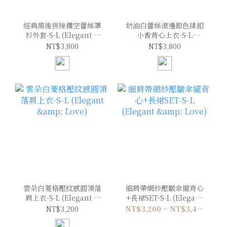
經典黑後拼接鏤空蕾絲罩
奶油白蕾絲滾邊銀色排釦
衫外套-S-L (Elegant &
小香背心上衣-S-L
Love)
(Elegant & Love)
NT$3,800
NT$3,800
雲朵白菱格壓紋感圓領落
細肩帶網紗壓皺傘擺背心
肩上衣-S-L (Elegant &
+長裙SET-S-L (Elegant
Love)
& Love)
NT$3,200
NT$3,200 ~ NT$3,400