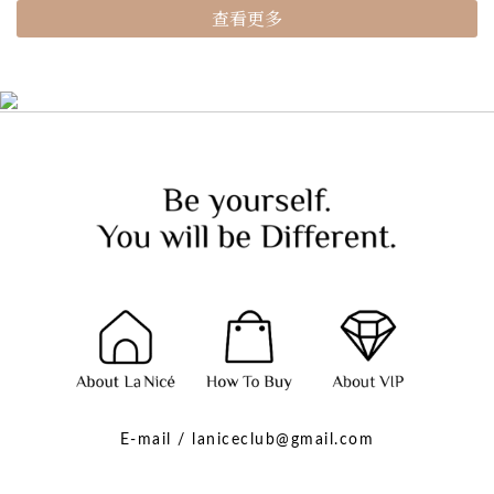
查看更多
E-mail / laniceclub@gmail.com