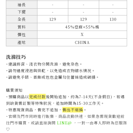
-
-
-
袖長
下擺
-
-
-
全長
129
129
130
質料
45%亞麻+55%棉
X
彈性
產地
CHINA
洗滌技巧
˙建議將深、淺衣物分開洗滌，避免染色。
˙
請勿過度浸泡與烘乾，以免造成衣物縮水情況。
˙
請避免手錶、首飾或包包金屬勾住蕾絲造成破損。
購買須知
˙預購商品以
完成付款
後開始追加，約為7-14天(不含假日)，
若遇
到缺貨需訂製等特殊狀況，追加時間為15-30工作天
。
˙特惠現貨商品，售完不追加，
售出不退換
。
˙官網及門市同時進行販售，商品流動快速，如果急需現貨歡迎前
往門市購買，或請直接詢問
LINE@
，一對一由專人即時為您服務
♡