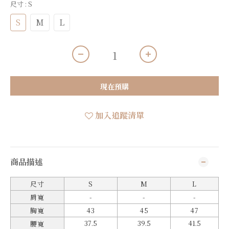
尺寸
: S
S
M
L
現在預購
加入追蹤清單
商品描述
尺寸
S
M
L
肩寬
-
-
-
胸寬
43
45
47
37.5
39.5
41.5
腰寬