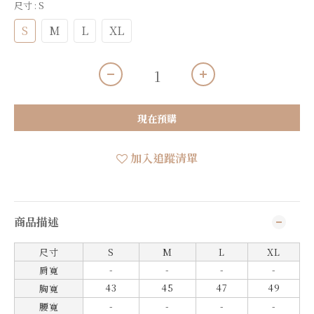
尺寸
: S
S
M
L
XL
現在預購
加入追蹤清單
商品描述
尺寸
S
M
L
XL
-
-
-
-
肩寬
43
45
47
49
胸寬
-
-
-
-
腰寬