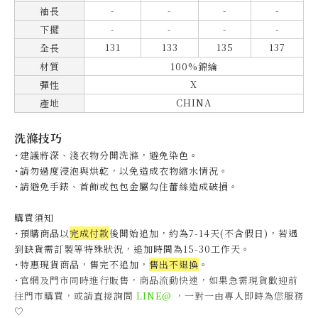
-
-
-
-
袖長
-
-
-
-
下擺
131
133
135
137
全長
材質
100%錦綸
X
彈性
CHINA
產地
洗滌技巧
˙建議將深、淺衣物分開洗滌，避免染色。
˙
請勿過度浸泡與烘乾，以免造成衣物縮水情況。
˙
請避免手錶、首飾或包包金屬勾住蕾絲造成破損。
購買須知
˙預購商品以
完成付款
後開始追加，約為7-14天(不含假日)，
若遇
到缺貨需訂製等特殊狀況，追加時間為15-30工作天
。
˙特惠現貨商品，售完不追加，
售出不退換
。
˙官網及門市同時進行販售，商品流動快速，如果急需現貨歡迎前
往門市購買，或請直接詢問
LINE@
，一對一由專人即時為您服務
♡