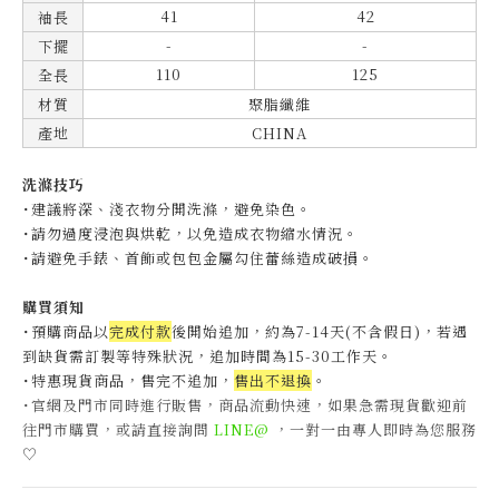
41
42
袖長
-
-
下擺
110
125
全長
材質
聚脂纖維
產地
CHINA
洗滌技巧
˙建議將深、淺衣物分開洗滌，避免染色。
˙
請勿過度浸泡與烘乾，以免造成衣物縮水情況。
˙
請避免手錶、首飾或包包金屬勾住蕾絲造成破損。
購買須知
˙預購商品以
完成付款
後開始追加，約為7-14天(不含假日)，
若遇
到缺貨需訂製等特殊狀況，追加時間為15-30工作天
。
˙特惠現貨商品，售完不追加，
售出不退換
。
˙官網及門市同時進行販售，商品流動快速，如果急需現貨歡迎前
往門市購買，或請直接詢問
LINE@
，一對一由專人即時為您服務
♡