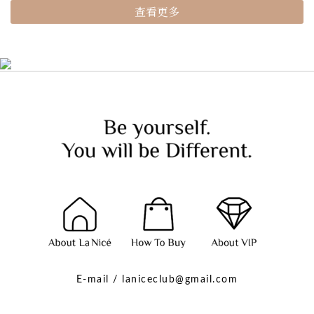
查看更多
E-mail / laniceclub@gmail.com