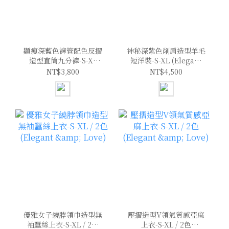
顯瘦深藍色褲管配色反摺
神秘深紫色削肩造型羊毛
造型直筒九分褲-S-XL
短洋裝-S-XL (Elegant
(Elegant & Love)
& Love)
NT$3,800
NT$4,500
優雅女子繞脖領巾造型無
壓摺造型V領氣質感亞麻
袖蠶絲上衣-S-XL / 2色
上衣-S-XL / 2色