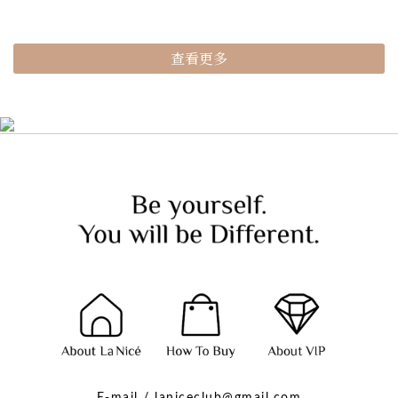
查看更多
E-mail / laniceclub@gmail.com