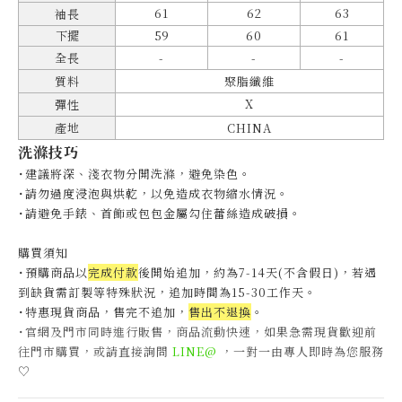
61
62
63
袖長
下擺
59
60
61
全長
-
-
-
質料
聚脂纖維
X
彈性
產地
CHINA
洗滌技巧
˙建議將深、淺衣物分開洗滌，避免染色。
˙
請勿過度浸泡與烘乾，以免造成衣物縮水情況。
˙
請避免手錶、首飾或包包金屬勾住蕾絲造成破損。
購買須知
˙預購商品以
完成付款
後開始追加，約為7-14天(不含假日)，
若遇
到缺貨需訂製等特殊狀況，追加時間為15-30工作天
。
˙特惠現貨商品，售完不追加，
售出不退換
。
˙官網及門市同時進行販售，商品流動快速，如果急需現貨歡迎前
往門市購買，或請直接詢問
LINE@
，一對一由專人即時為您服務
♡