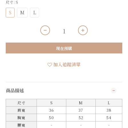
尺寸
: S
S
M
L
現在預購
加入追蹤清單
商品描述
尺寸
S
M
L
肩寬
36
37
38
胸寬
50
52
54
-
-
-
腰寬