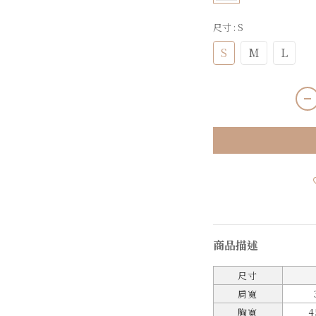
尺寸
: S
S
M
L
商品描述
尺寸
肩寬
胸寬
4