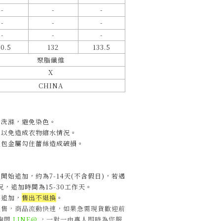
-
-
-
-
-
-
-
-
-
30.5
132
133.5
聚脂纖維
X
CHINA
開洗滌，避免染色。
，以免造成衣物縮水情況。
包包金屬勾住蕾絲造成破損。
開始追加，約為7-14天(不含假日)，
若遇
，追加時間為15-30工作天
。
不追加，
售出不退換
。
販售，商品流動快速，如果急需現貨歡迎前
詢問
LINE@
，一對一由專人即時為您服