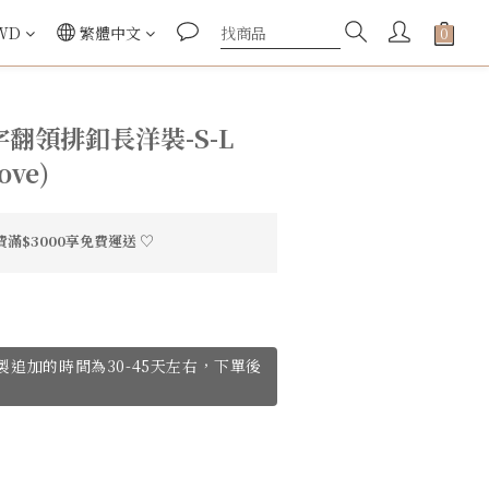
WD
繁體中文
翻領排釦長洋裝-S-L
ove)
滿$3000享免費運送 ♡
ve訂製追加的時間為30-45天左右，下單後