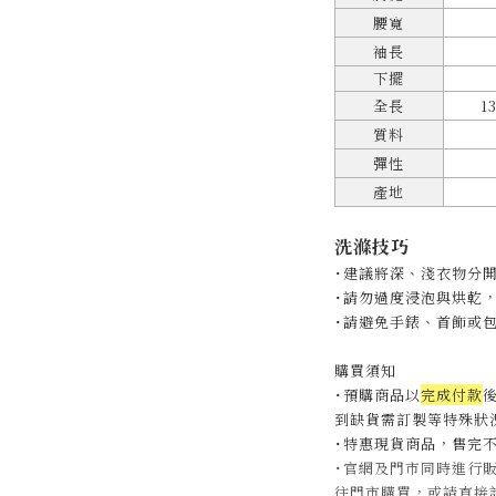
腰寬
袖長
下擺
全長
1
質料
彈性
產地
洗滌技巧
˙建議將深、淺衣物分
˙
請勿過度浸泡與烘乾
˙
請避免手錶、首飾或
購買須知
˙預購商品以
完成付款
後
到缺貨需訂製等特殊狀況
˙特惠現貨商品，售完
˙官網及門市同時進行
往門市購買，或請直接