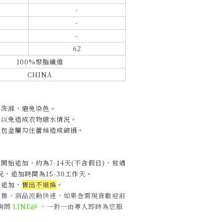
-
-
-
62
100%聚脂纖維
CHINA
開洗滌，避免染色。
，以免造成衣物縮水情況。
包包金屬勾住蕾絲造成破損。
開始追加，約為7-14天(不含假日)，
若遇
，追加時間為15-30工作天
。
不追加，
售出不退換
。
販售，商品流動快速，如果急需現貨歡迎前
詢問
LINE@
，一對一由專人即時為您服