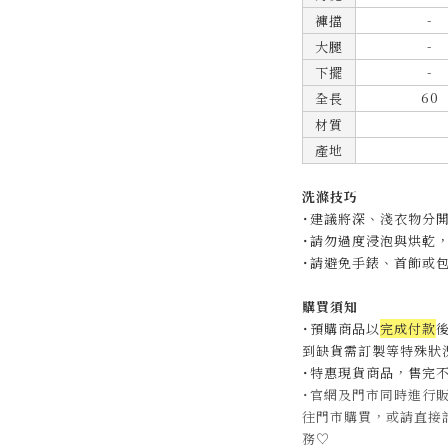
-
褲擋
-
大腿
-
下擺
60
全長
材質
產地
洗滌技巧
˙建議將深、淺衣物分
˙
請勿過度浸泡與烘乾
˙
請避免手錶、首飾或
購買須知
˙預購商品以
完成付款
後
到缺貨需訂製等特殊狀況
˙特惠現貨商品，售完
˙官網及門市同時進行
往門市購買，或請直接
務
♡