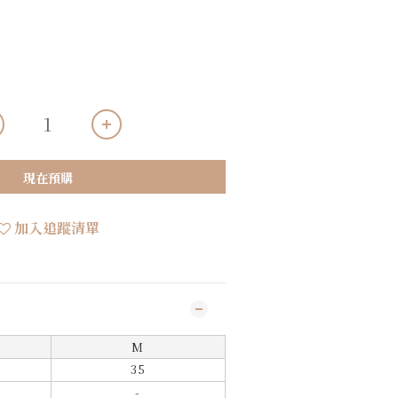
現在預購
加入追蹤清單
M
35
-