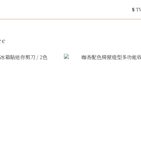
$
T
cc