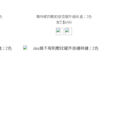
色
獨特感四壓釦造型擺件面紙盒 / 2色
NT$690