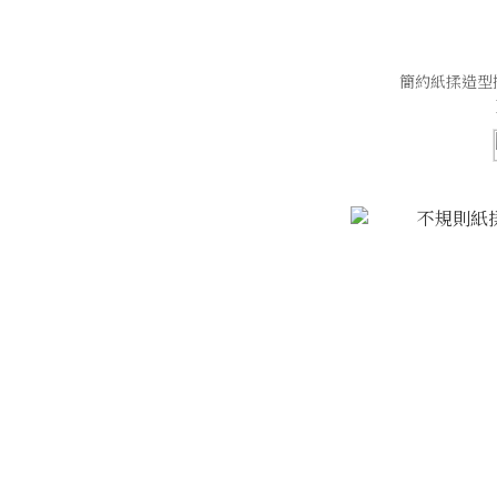
簡約紙揉造型擺